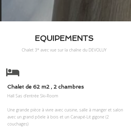
EQUIPEMENTS
Chalet 3* avec vue sur la chaîne du DEVOLUY
Chalet de 62 m2 , 2 chambres
Hall Sas d’entrée Ski-Room
Une grande pièce à vivre avec cuisine, salle à manger et salon
avec un grand pôele à bois et un Canapé-Lit gigone (2
couchages)