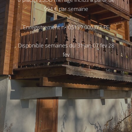
994 € par semaine
Enregistrement n• 05139 000377 FE
Disponible semaines du 31 jan 07 fev 28
fev