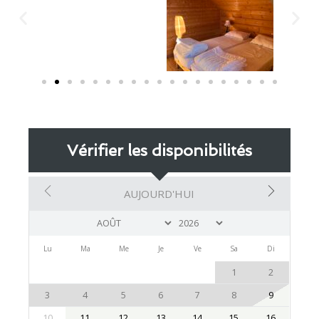
Vérifier les disponibilités
AUJOURD'HUI
Lu
Ma
Me
Je
Ve
Sa
Di
1
2
3
4
5
6
7
8
9
10
11
12
13
14
15
16