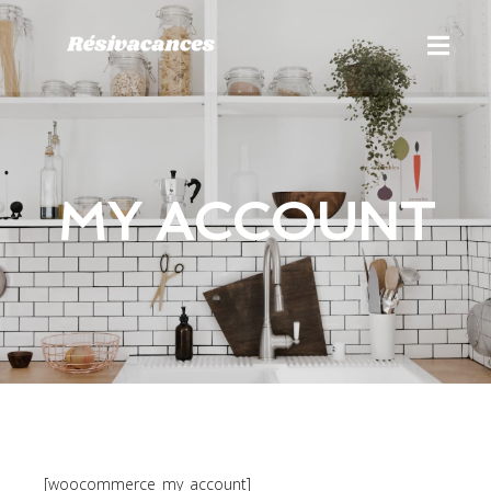
MY ACCOUNT
[woocommerce_my_account]