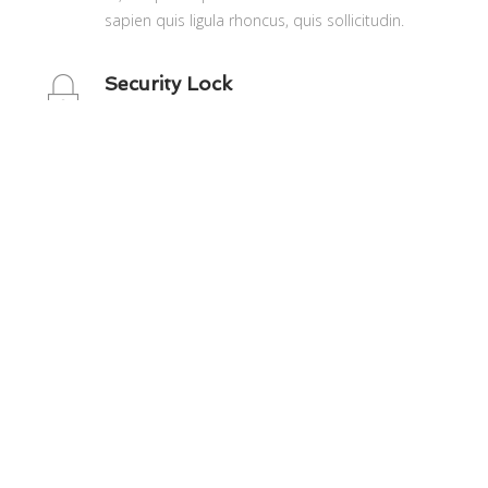
sapien quis ligula rhoncus, quis sollicitudin.
Security Lock
Phasellus sit amet enim feugiat, dignissim sem
et, tempus sapien. Mauris leo. Etiam cursus
sapien quis ligula rhoncus, quis sollicitudin.
Discounted Car Rental
Phasellus sit amet enim feugiat, dignissim sem
et, tempus sapien. Mauris leo. Etiam cursus
sapien quis ligula rhoncus, quis sollicitudin.
Lorem Lipsum
Phasellus sit amet enim feugiat, dignissim sem
et, tempus sapien. Mauris leo. Etiam cursus
sapien quis ligula rhoncus, quis sollicitudin.